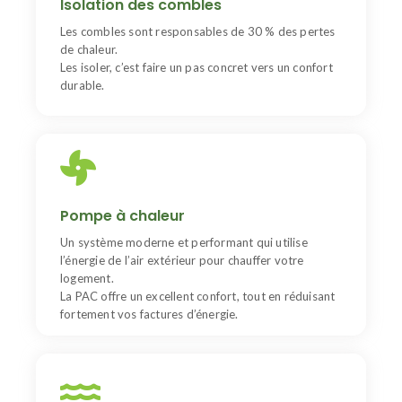
Isolation des combles
fraîcheur l’été.
Un chantier rapide, des économies immédiates et des
Les combles sont responsables de 30 % des pertes
aides disponibles.
de chaleur.
Les isoler, c’est faire un pas concret vers un confort
durable.
Pompe à chaleur
La PAC permet de diviser vos factures de chauffage
Pompe à chaleur
par 2 à 3. Installation éligible aux aides. Chauffe votre
maison même en hiver tout en réduisant votre
Un système moderne et performant qui utilise
consommation.
l’énergie de l’air extérieur pour chauffer votre
logement.
La PAC offre un excellent confort, tout en réduisant
fortement vos factures d’énergie.