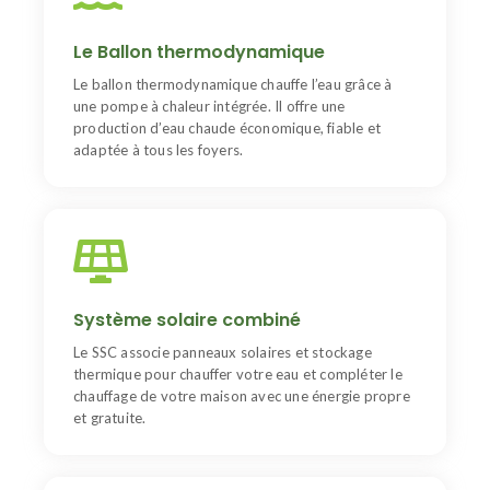
Le ballon thermodynamique
Jusqu’à 70 % d’économies sur l’eau chaude grâce à
Le Ballon thermodynamique
l’énergie présente dans l’air. Installation simple,
silencieuse et compatible avec les aides de l’État.
Le ballon thermodynamique chauffe l’eau grâce à
une pompe à chaleur intégrée. Il offre une
production d’eau chaude économique, fiable et
adaptée à tous les foyers.
SSC
Un système performant qui combine solaire thermique
Système solaire combiné
et ballon tampon. Idéal pour réduire les factures,
améliorer l’autonomie énergétique et limiter l’impact
Le SSC associe panneaux solaires et stockage
environnemental.
thermique pour chauffer votre eau et compléter le
chauffage de votre maison avec une énergie propre
et gratuite.