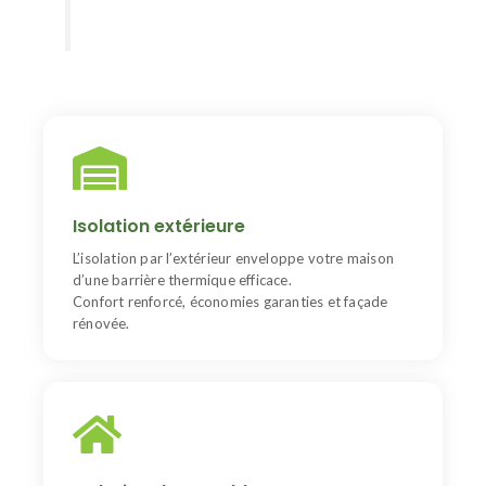
Isolation Extérieur
Cette solution supprime les ponts thermiques et
Isolation extérieure
améliore l’isolation globale du logement.
tout
25 % d’économie d’énergie
Vous gagnez jusqu’à
L’isolation par l’extérieur enveloppe votre maison
en donnant un coup de neuf à votre maison.
d’une barrière thermique efficace.
Confort renforcé, économies garanties et façade
rénovée.
Isolation des combles
L’isolation des combles garde la chaleur l’hiver et la