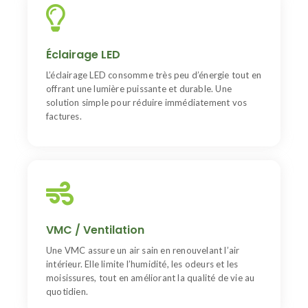
LED
Les LED durent jusqu’à 20 fois plus longtemps que les
Éclairage LED
ampoules classiques et diminuent fortement la
consommation électrique. Idéal pour moderniser et
L’éclairage LED consomme très peu d’énergie tout en
sécuriser votre habitation.
offrant une lumière puissante et durable. Une
solution simple pour réduire immédiatement vos
factures.
VMC
Indispensable après des travaux d’isolation, elle
VMC / Ventilation
protège votre maison contre la moisissure et améliore
votre qualité de vie. Versions simple ou double flux
Une VMC assure un air sain en renouvelant l’air
disponibles.
intérieur. Elle limite l’humidité, les odeurs et les
moisissures, tout en améliorant la qualité de vie au
quotidien.