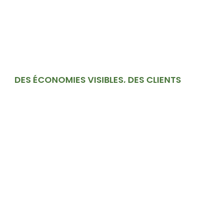
DES ÉCONOMIES VISIBLES, DES CLIENTS
SATISFAITS PARTOUT EN FRANCE.
En choisissant nos solutions d’énergie
renouvelable, nos clients réduisent leurs
factures jusqu’à
70 %
tout en améliorant leur
confort quotidien.
Découvrez les chiffres qui parlent d’eux-
mêmes.